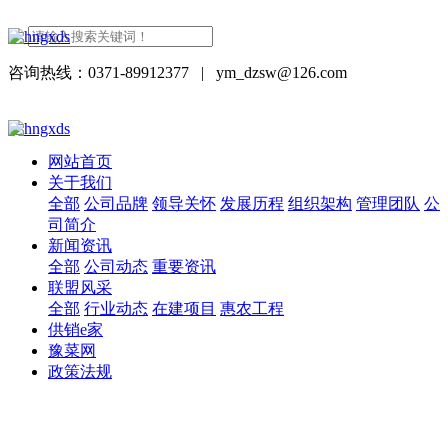
咨询热线：0371-89912377
|
ym_dzsw@126.com
网站首页
关于我们
全部
公司品牌
领导关怀
发展历程
组织架构
管理团队
公
司简介
新闻资讯
全部
公司动态
重要资讯
联盟风采
全部
行业动态
在建项目
惠农工程
供销e家
豫菜网
政策法规