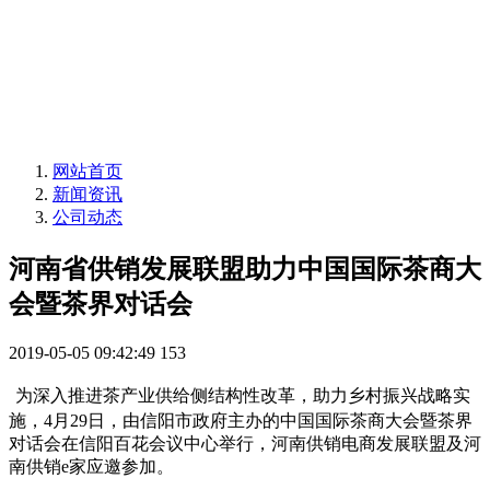
网站首页
新闻资讯
公司动态
河南省供销发展联盟助力中国国际茶商大
会暨茶界对话会
2019-05-05 09:42:49
153
为深入推进茶产业供给侧结构性改革，助力乡村振兴战略实
施，
4月29日，由信阳市政府主办的中国国际茶商大会暨茶界
对话会在信阳百花会议中心举行，河南
供销电商发展联盟及河
南
供销
e家应邀参加。