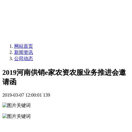
网站首页
新闻资讯
公司动态
2019河南供销e家农资农服业务推进会邀
请函
2019-03-07 12:00:01
139