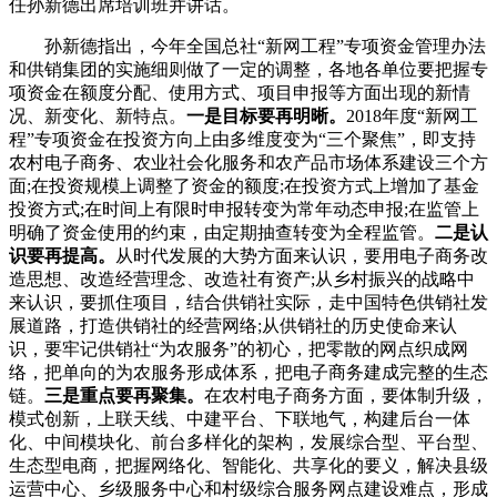
任孙新德出席培训班并讲话。
孙新德指出，今年全国总社“新网工程”专项资金管理办法
和供销集团的实施细则做了一定的调整，各地各单位要把握专
项资金在额度分配、使用方式、项目申报等方面出现的新情
况、新变化、新特点。
一是目标要再明晰。
2018年度“新网工
程”专项资金在投资方向上由多维度变为“三个聚焦”，即支持
农村电子商务、农业社会化服务和农产品市场体系建设三个方
面;在投资规模上调整了资金的额度;在投资方式上增加了基金
投资方式;在时间上有限时申报转变为常年动态申报;在监管上
明确了资金使用的约束，由定期抽查转变为全程监管。
二是认
识要再提高。
从时代发展的大势方面来认识，要用电子商务改
造思想、改造经营理念、改造社有资产;从乡村振兴的战略中
来认识，要抓住项目，结合供销社实际，走中国特色供销社发
展道路，打造供销社的经营网络;从供销社的历史使命来认
识，要牢记供销社“为农服务”的初心，把零散的网点织成网
络，把单向的为农服务形成体系，把电子商务建成完整的生态
链。
三是重点要再聚集。
在农村电子商务方面，要体制升级，
模式创新，上联天线、中建平台、下联地气，构建后台一体
化、中间模块化、前台多样化的架构，发展综合型、平台型、
生态型电商，把握网络化、智能化、共享化的要义，解决县级
运营中心、乡级服务中心和村级综合服务网点建设难点，形成