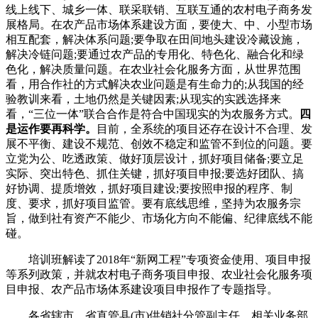
线上线下、城乡一体、联采联销、互联互通的农村电子商务发
展格局。在农产品市场体系建设方面，要使大、中、小型市场
相互配套，解决体系问题;要争取在田间地头建设冷藏设施，
解决冷链问题;要通过农产品的专用化、特色化、融合化和绿
色化，解决质量问题。在农业社会化服务方面，从世界范围
看，用合作社的方式解决农业问题是有生命力的;从我国的经
验教训来看，土地仍然是关键因素;从现实的实践选择来
看，“三位一体”联合合作是符合中国现实的为农服务方式。
四
是运作要再科学。
目前，全系统的项目还存在设计不合理、发
展不平衡、建设不规范、创效不稳定和监管不到位的问题。要
立党为公、吃透政策、做好顶层设计，抓好项目储备;要立足
实际、突出特色、抓住关键，抓好项目申报;要选好团队、搞
好协调、提质增效，抓好项目建设;要按照申报的程序、制
度、要求，抓好项目监管。要有底线思维，坚持为农服务宗
旨，做到社有资产不能少、市场化方向不能偏、纪律底线不能
碰。
培训班解读了2018年“新网工程”专项资金使用、项目申报
等系列政策，并就农村电子商务项目申报、农业社会化服务项
目申报、农产品市场体系建设项目申报作了专题指导。
各省辖市、省直管县(市)供销社分管副主任、相关业务部