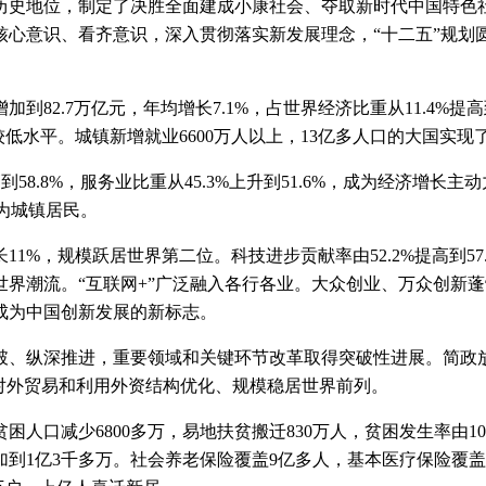
史地位，制定了决胜全面建成小康社会、夺取新时代中国特色社
心意识、看齐意识，深入贯彻落实新发展理念，“十二五”规划圆
2.7万亿元，年均增长7.1%，占世界经济比重从11.4%提高到
持较低水平。城镇新增就业6600万人以上，13亿多人口的大国实
.8%，服务业比重从45.3%上升到51.6%，成为经济增长主动
成为城镇居民。
%，规模跃居世界第二位。科技进步贡献率由52.2%提高到57
界潮流。“互联网+”广泛融入各行各业。大众创业、万众创新蓬
成为中国创新发展的新标志。
、纵深推进，重要领域和关键环节改革取得突破性进展。简政放
对外贸易和利用外资结构优化、规模稳居世界前列。
少6800多万，易地扶贫搬迁830万人，贫困发生率由10.2
加到1亿3千多万。社会养老保险覆盖9亿多人，基本医疗保险覆盖