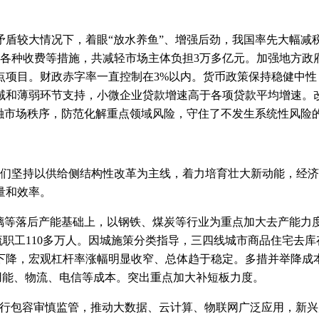
较大情况下，着眼“放水养鱼”、增强后劲，我国率先大幅减税
各种收费等措施，共减轻市场主体负担3万多亿元。加强地方政府
点项目。财政赤字率一直控制在3%以内。货币政策保持稳健中性
域和薄弱环节支持，小微企业贷款增速高于各项贷款平均增速。
金融市场秩序，防范化解重点领域风险，守住了不发生系统性风险
坚持以供给侧结构性改革为主线，着力培育壮大新动能，经济
量和效率。
等落后产能基础上，以钢铁、煤炭等行业为重点加大去产能力度，
分流职工110多万人。因城施策分类指导，三四线城市商品住宅去
下降，宏观杠杆率涨幅明显收窄、总体趋于稳定。多措并举降成本
低用能、物流、电信等成本。突出重点加大补短板力度。
包容审慎监管，推动大数据、云计算、物联网广泛应用，新兴产业