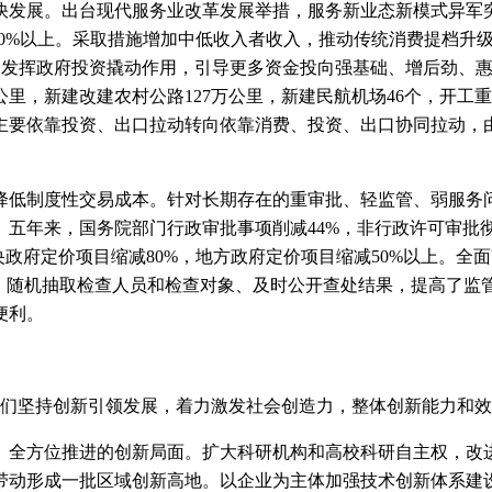
快发展。出台现代服务业改革发展举措，服务新业态新模式异军
40%以上。采取措施增加中低收入者收入，推动传统消费提档升
，发挥政府投资撬动作用，引导更多资金投向强基础、增后劲、惠民
万公里，新建改建农村公路127万公里，新建民航机场46个，开
主要依靠投资、出口拉动转向依靠消费、投资、出口协同拉动，
制度性交易成本。针对长期存在的重审批、轻监管、弱服务问
五年来，国务院部门行政审批事项削减44%，非行政许可审批彻
央政府定价项目缩减80%，地方政府定价项目缩减50%以上。
，随机抽取检查人员和检查对象、及时公开查处结果，提高了监管
便利。
们坚持创新引领发展，着力激发社会创造力，整体创新能力和效
全方位推进的创新局面。扩大科研机构和高校科研自主权，改进
，带动形成一批区域创新高地。以企业为主体加强技术创新体系建