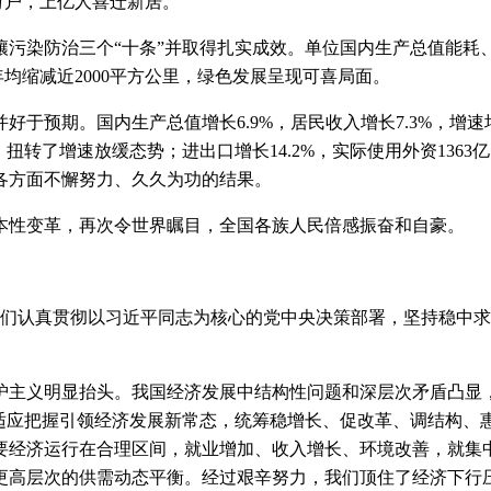
多万户，上亿人喜迁新居。
染防治三个“十条”并取得扎实成效。单位国内生产总值能耗、
年均缩减近2000平方公里，绿色发展呈现可喜局面。
于预期。国内生产总值增长6.9%，居民收入增长7.3%，增速
，扭转了增速放缓态势；进出口增长14.2%，实际使用外资13
各方面不懈努力、久久为功的结果。
性变革，再次令世界瞩目，全国各族人民倍感振奋和自豪。
认真贯彻以习近平同志为核心的党中央决策部署，坚持稳中求
主义明显抬头。我国经济发展中结构性问题和深层次矛盾凸显，
是适应把握引领经济发展新常态，统筹稳增长、促改革、调结构、
要经济运行在合理区间，就业增加、收入增长、环境改善，就集
更高层次的供需动态平衡。经过艰辛努力，我们顶住了经济下行压