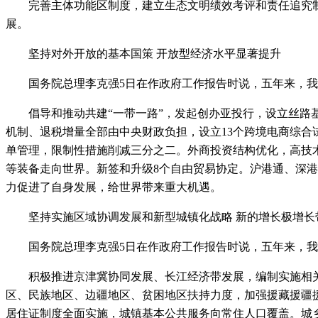
完善主体功能区制度，建立生态文明绩效考评和责任追究制
展。
坚持对外开放的基本国策 开放型经济水平显著提升
国务院总理李克强5日在作政府工作报告时说，五年来，我
倡导和推动共建“一带一路”，发起创办亚投行，设立丝路基
机制、退税增量全部由中央财政负担，设立13个跨境电商综合
单管理，限制性措施削减三分之二。外商投资结构优化，高技
等装备走向世界。新签和升级8个自由贸易协定。沪港通、深
力促进了自身发展，给世界带来重大机遇。
坚持实施区域协调发展和新型城镇化战略 新的增长极增长
国务院总理李克强5日在作政府工作报告时说，五年来，我
积极推进京津冀协同发展、长江经济带发展，编制实施相关
区、民族地区、边疆地区、贫困地区扶持力度，加强援藏援疆
居住证制度全面实施，城镇基本公共服务向常住人口覆盖。城