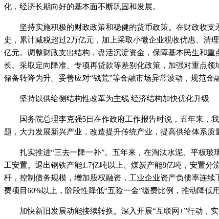
化，经济长期向好的基本面不断巩固和发展。
坚持实施积极的财政政策和稳健的货币政策。在财政收支矛盾
史，累计减税超过2万亿元，加上采取小微企业税收优惠、清理
亿元。调整财政支出结构，盘活沉淀资金，保障基本民生和重
长。采取定向降准、专项再贷款等差别化政策，加强对重点领
储备转降为升。妥善应对“钱荒”等金融市场异常波动，规范
坚持以供给侧结构性改革为主线 经济结构加快优化升级
国务院总理李克强5日在作政府工作报告时说，五年来，我们
题，大力发展新兴产业，改造提升传统产业，提高供给体系质
扎实推进“三去一降一补”。五年来，在淘汰水泥、平板玻璃
工安置。退出钢铁产能1.7亿吨以上、煤炭产能8亿吨，安置
杆，控制债务规模，增加股权融资，工业企业资产负债率连续
费项目60%以上，阶段性降低“五险一金”缴费比例，推动降
加快新旧发展动能接续转换。深入开展“互联网+”行动，实行