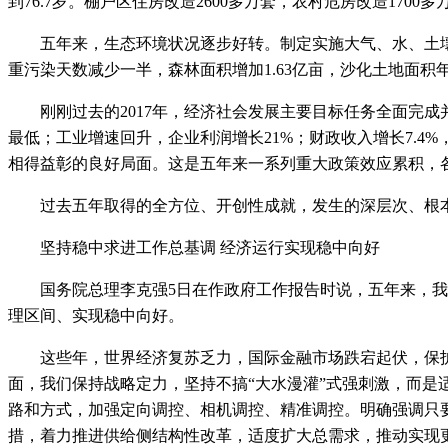
到76.7岁。棚户区住房改造2600多万套，农村危房改造1700
五年来，生态环境状况逐步好转。制定实施大气、水、土壤污
重污染天数减少一半，森林面积增加1.63亿亩，沙化土地面积
刚刚过去的2017年，经济社会发展主要目标任务全面完成并好
最低；工业增速回升，企业利润增长21%；财政收入增长7.4%
相得益彰的良好局面。这是五年来一系列重大政策效应累积，
过去五年取得的全方位、开创性成就，发生的深层次、根本
坚持稳中求进工作总基调 经济运行实现稳中向好
国务院总理李克强5日在作政府工作报告时说，五年来，我们
理区间、实现稳中向好。
这些年，世界经济复苏乏力，国际金融市场跌宕起伏，保护
面，我们保持战略定力，坚持不搞“大水漫灌”式强刺激，而
路和方式，加强定向调控、相机调控、精准调控。明确强调只
措，着力推进供给侧结构性改革，适度扩大总需求，推动实现