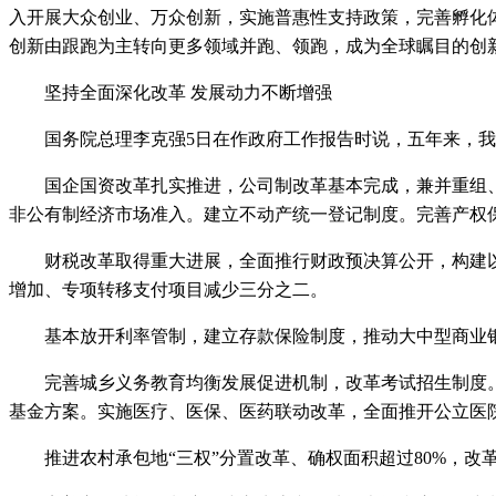
入开展大众创业、万众创新，实施普惠性支持政策，完善孵化体
创新由跟跑为主转向更多领域并跑、领跑，成为全球瞩目的创
坚持全面深化改革 发展动力不断增强
国务院总理李克强5日在作政府工作报告时说，五年来，我
国企国资改革扎实推进，公司制改革基本完成，兼并重组、压
非公有制经济市场准入。建立不动产统一登记制度。完善产权
财税改革取得重大进展，全面推行财政预决算公开，构建以
增加、专项转移支付项目减少三分之二。
基本放开利率管制，建立存款保险制度，推动大中型商业银
完善城乡义务教育均衡发展促进机制，改革考试招生制度。
基金方案。实施医疗、医保、医药联动改革，全面推开公立医
推进农村承包地“三权”分置改革、确权面积超过80%，改