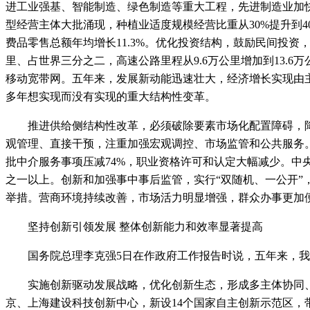
进工业强基、智能制造、绿色制造等重大工程，先进制造业加
型经营主体大批涌现，种植业适度规模经营比重从30%提升到
费品零售总额年均增长11.3%。优化投资结构，鼓励民间投资
里、占世界三分之二，高速公路里程从9.6万公里增加到13.6
移动宽带网。五年来，发展新动能迅速壮大，经济增长实现由
多年想实现而没有实现的重大结构性变革。
推进供给侧结构性改革，必须破除要素市场化配置障碍，降低
观管理、直接干预，注重加强宏观调控、市场监管和公共服务。
批中介服务事项压减74%，职业资格许可和认定大幅减少。中
之一以上。创新和加强事中事后监管，实行“双随机、一公开”
举措。营商环境持续改善，市场活力明显增强，群众办事更加
坚持创新引领发展 整体创新能力和效率显著提高
国务院总理李克强5日在作政府工作报告时说，五年来，我
实施创新驱动发展战略，优化创新生态，形成多主体协同、
京、上海建设科技创新中心，新设14个国家自主创新示范区