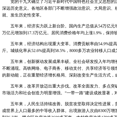
党的十九大确立了习近平新时代中国特色社会主义思想的历
深远历史意义。各地区各部门不断增强政治意识、大局意识、核
就、发生历史性变革。
五年来，经济实力跃上新台阶。国内生产总值从54万亿元增加到8
万亿元增加到17.3万亿元。居民消费价格年均上涨1.9%，保
五年来，经济结构出现重大变革。消费贡献率由54.9%提高到58
斤。城镇化率从52.6%提高到58.5%，8000多万农业转移人口
五年来，创新驱动发展成果丰硕。全社会研发投入年均增长11
不断涌现。高铁网络、电子商务、移动支付、共享经济等引领世
的新动能，正在重塑经济增长格局、深刻改变生产生活方式，
五年来，改革开放迈出重大步伐。改革全面发力、多点突破
市场活力和社会创造力明显增强。“一带一路”建设成效显著，
五年来，人民生活持续改善。脱贫攻坚取得决定性进展，贫困人口减
成世界上人口最多的中等收入群体。出境旅游人次由8300万增