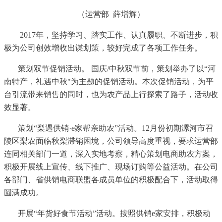
（运营部
薛增辉）
2017年，坚持学习、踏实工作、认真履职、不断进步，积
极为公司创效增收出谋划策，较好完成了各项工作任务。
策划双节促销活动。
国庆
/中秋双节前，策划举办了以“河
南特产，礼遇中秋"为主题的促销活动。本次促销活动，为平
台引流带来销售的同时，也为农产品上行探索了路子，活动收
效显著。
策划
“梨遇供销·e家帮亲助农”活动。12月份初期漯河市召
陵区梨农面临秋梨滞销困境，公司领导高度重视，要求运营部
连同相关部门一道，深入实地考察，精心策划电商助农方案，
积极开展线上宣传、线下推广、现场订购等公益活动。在公司
各部门、省供销电商联盟各成员单位的积极配合下，活动取得
圆满成功。
开展
“年货好食节活动”活动。按照供销e家安排，积极动