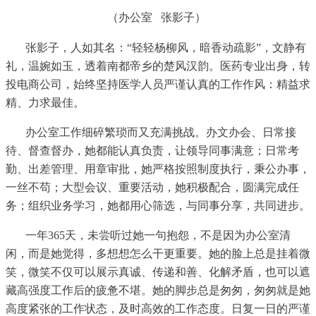
（办公室
张影子）
张影子，人如其名：
“轻轻杨柳风，暗香动疏影”，文静有
礼，温婉如玉，透着南都帝乡的楚风汉韵。医药专业出身，转
投电商公司，始终坚持医学人员严谨认真的工作作风：精益求
精、力求最佳。
办公室工作细碎繁琐而又充满挑战。办文办会、日常接
待、督查督办，她都能认真负责，让领导同事满意；日常考
勤、出差管理、用章审批，她严格按照制度执行，秉公办事，
一丝不苟；大型会议、重要活动，她积极配合，圆满完成任
务；组织业务学习，她都用心筛选，与同事分享，共同进步。
一年
365天，
未尝听过她一句抱怨，不是因为办公室清
闲，而是她觉得，多想想怎么干更重要。她的脸上总是挂着微
笑，微笑不仅可以展示真诚、传递和善、化解矛盾，也可以遮
藏高强度工作后的疲惫不堪。她的脚步总是匆匆，匆匆就是她
高度紧张的工作状态，及时高效的工作态度。日复一日的严谨