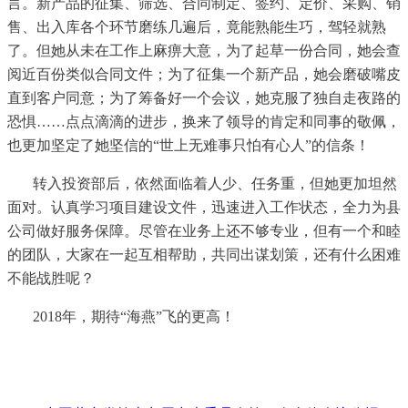
言。新产品的征集、筛选、合同制定、签约、定价、采购、销
售、出入库各个环节磨练几遍后，竟能熟能生巧，驾轻就熟
了。但她从未在工作上麻痹大意，为了起草一份合同，她会查
阅近百份类似合同文件；为了征集一个新产品，她会磨破嘴皮
直到客户同意；为了筹备好一个会议，她克服了独自走夜路的
恐惧
……点点滴滴的进步，换来了领导的肯定和同事的敬佩，
也更加坚定了她坚信的“世上无难事只怕有心人”的信条！
转入投资部后，依然面临着人少、任务重，但她更加坦然
面对。认真学习项目建设文件，迅速进入工作状态，全力为县
公司做好服务保障。尽管在业务上还不够专业，但有一个和睦
的团队，大家在一起互相帮助，共同出谋划策，还有什么困难
不能战胜呢？
2018年，期待“海燕”飞的更高！