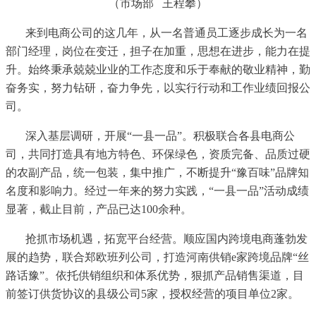
（市场部
王程攀）
来到电商公司的这几年，从一名普通员工逐步成长为一名
部门经理，岗位在变迁，担子在加重，思想在进步，能力在提
升。始终秉承兢兢业业的工作态度和乐于奉献的敬业精神，勤
奋务实，努力钻研，奋力争先，以实行行动和工作业绩回报公
司。
深入基层调研，开展
“一县一品”。积极联合各县电商公
司，共同打造具有地方特色、环保绿色，资质完备、品质过硬
的农副产品，统一包装，集中推广，不断提升“豫百味”品牌知
名度和影响力。经过一年来的努力实践，“一县一品”活动成绩
显著，截止目前，产品已达100余种。
抢抓市场机遇，拓宽平台经营。顺应国内跨境电商蓬勃发
展的趋势，联合郑欧班列公司，打造河南供销
e家跨境品牌“丝
路话豫”。依托供销组织和体系优势，狠抓产品销售渠道，目
前签订供货协议的县级公司5家，授权经营的项目单位2家。