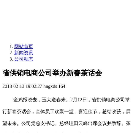
网站首页
新闻资讯
公司动态
省供销电商公司举办新春茶话会
2018-02-13 19:02:27
hngxds
164
金鸡报晓去，玉犬送春来。2月12日，省供销电商公司举
行新春茶话会，全体员工欢聚一堂，喜迎佳节，总结收获，展
望未来。公司党总支书记、总经理田云峰出席会议并致辞。茶