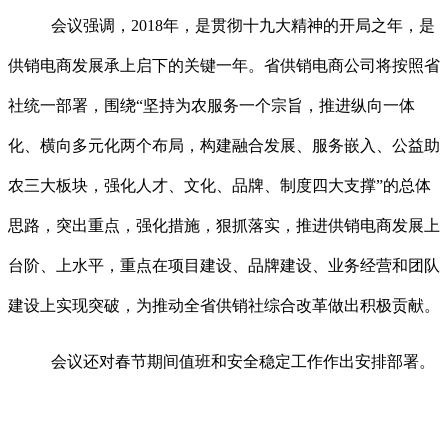
会议强调，2018年，是贯彻十九大精神的开局之年，是
供销电商发展承上启下的关键一年。省供销电商公司将按照省
社统一部署，围绕“坚持为农服务一个宗旨，推进纵向一体
化、横向多元化两个布局，构建融合发展、服务嵌入、公益助
农三大板块，强化人才、文化、品牌、制度四大支撑”的总体
思路，突出重点，强化措施，狠抓落实，推进供销电商发展上
台阶、上水平，重点在项目建设、品牌建设、业务经营和团队
建设上实现突破，为推动全省供销社综合改革做出积极贡献。
会议还对春节期间值班和安全稳定工作作出安排部署。