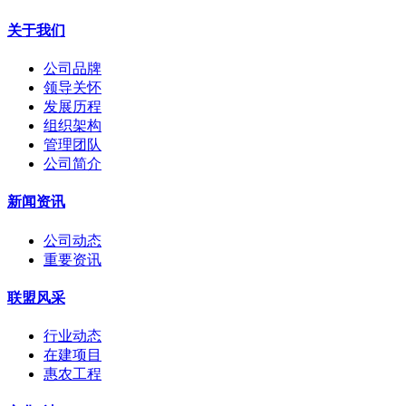
关于我们
公司品牌
领导关怀
发展历程
组织架构
管理团队
公司简介
新闻资讯
公司动态
重要资讯
联盟风采
行业动态
在建项目
惠农工程