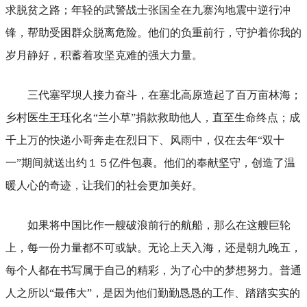
求脱贫之路；年轻的武警战士张国全在九寨沟地震中逆行冲
锋，帮助受困群众脱离危险。他们的负重前行，守护着你我的
岁月静好，积蓄着攻坚克难的强大力量。
三代塞罕坝人接力奋斗，在塞北高原造起了百万亩林海；
乡村医生王珏化名“兰小草”捐款救助他人，直至生命终点；成
千上万的快递小哥奔走在烈日下、风雨中，仅在去年“双十
一”期间就送出约１５亿件包裹。他们的奉献坚守，创造了温
暖人心的奇迹，让我们的社会更加美好。
如果将中国比作一艘破浪前行的航船，那么在这艘巨轮
上，每一份力量都不可或缺。无论上天入海，还是朝九晚五，
每个人都在书写属于自己的精彩，为了心中的梦想努力。普通
人之所以“最伟大”，是因为他们勤勤恳恳的工作、踏踏实实的