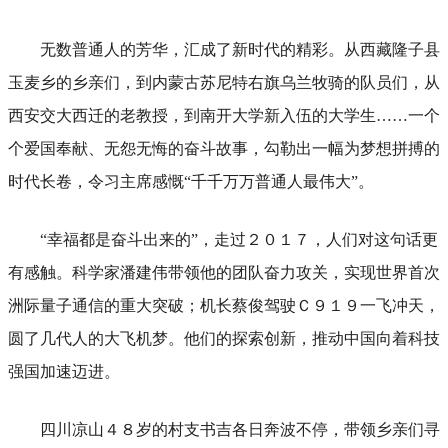
无数普通人的芳华，汇成了新时代的精彩。从西藏隆子县
玉麦乡的乡亲们，到内蒙古苏尼特右旗乌兰牧骑的队员们，从
西安交大西迁的老教授，到南开大学新入伍的大学生……一个
个爱国奉献、无怨无悔的奋斗故事，勾勒出一幅为梦想拼搏的
时代长卷，令习主席感慨“千千万万普通人最伟大”。
“幸福都是奋斗出来的”，走过２０１７，人们对这句话更
有感触。科学家潘建伟带领他的团队奋力攻关，实现世界首次
洲际量子通信的重大突破；机长蔡俊驾驶Ｃ９１９一飞冲天，
圆了几代人的大飞机梦。他们的探索创新，推动中国向着科技
强国加速迈进。
四川凉山４８岁的村支书吉各日奔波不停，带领乡亲们寻