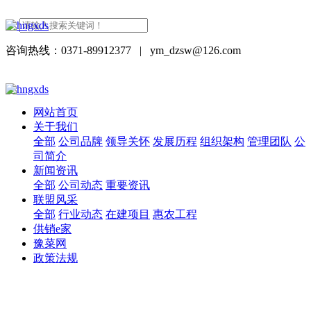
咨询热线：0371-89912377
|
ym_dzsw@126.com
网站首页
关于我们
全部
公司品牌
领导关怀
发展历程
组织架构
管理团队
公
司简介
新闻资讯
全部
公司动态
重要资讯
联盟风采
全部
行业动态
在建项目
惠农工程
供销e家
豫菜网
政策法规