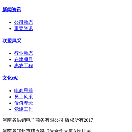
新闻资讯
公司动态
重要资讯
联盟风采
行业动态
在建项目
惠农工程
文化e站
电商思辨
员工风采
价值理念
党建工作
河南省供销电子商务有限公司 版权所有2017
河南省郑州市纬五路12号合作大厦A座11层