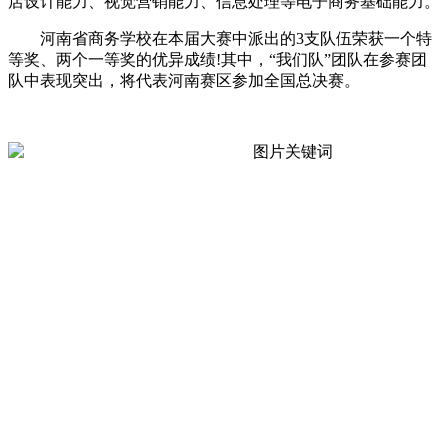
店设计能力、视觉营销能力、信息处理等电子商务基础能力。
河南省商务学校在本届大赛中派出的3支队伍荣获一个特
等奖、两个一等奖的优异成绩!其中，“我们队”团队在参赛团
队中表现突出，将代表河南赛区参加全国总决赛。