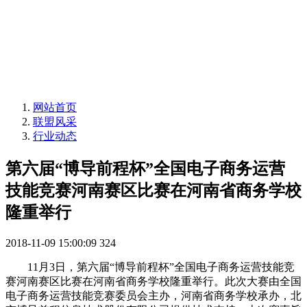
网站首页
联盟风采
行业动态
第六届“博导前程杯”全国电子商务运营
技能竞赛河南赛区比赛在河南省商务学校
隆重举行
2018-11-09 15:00:09
324
11月3日，第六届“博导前程杯”全国电子商务运营技能竞
赛河南赛区比赛在河南省商务学校隆重举行。此次大赛由全国
电子商务运营技能竞赛委员会主办，河南省商务学校承办，北