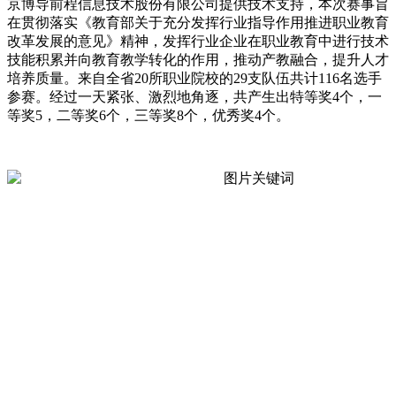
京博导前程信息技术股份有限公司提供技术支持，本次赛事旨
在贯彻落实《教育部关于充分发挥行业指导作用推进职业教育
改革发展的意见》精神，发挥行业企业在职业教育中进行技术
技能积累并向教育教学转化的作用，推动产教融合，提升人才
培养质量。来自全省20所职业院校的29支队伍共计116名选手
参赛。经过一天紧张、激烈地角逐，共产生出特等奖4个，一
等奖5，二等奖6个，三等奖8个，优秀奖4个。