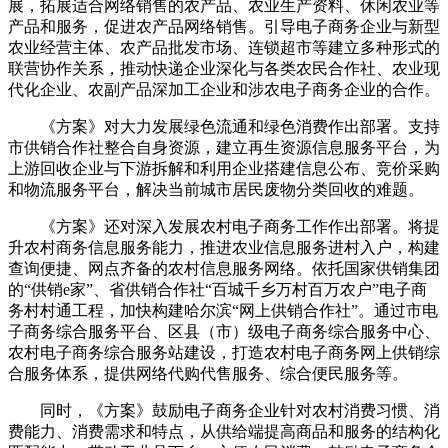
展，拓展适合网络销售的农产品、农业生产资料、休闲农业等
产品和服务，促进农产品网络销售。引导电子商务企业与新型
农业经营主体、农产品批发市场、连锁超市等建立多种形式的
联营协作关系，推动快递企业深化与各类农民合作社、农业现
代化企业、农副产品深加工企业和涉农电子商务企业的合作。
《方案》对大力发展绿色流通和绿色消费作出部署。支持
市供销合作社整合自身资源，建立再生资源信息服务平台，为
上游回收企业与下游拆解和利用企业搭建信息公布、竞价采购
和物流服务平台，解决当前城市居民废物分类回收的难题。
《方案》还对深入发展农村电子商务工作作出部署。将提
升农村商务信息服务能力，推进农业信息服务进村入户，构建
查询便捷、网点齐备的农村信息服务网络。依托国家供销集团
的“供销e家”、省供销合作社“百城千乡万村百万农户”电子商
务村村通工程，加快构建哈尔滨“网上供销合作社”。通过市电
子商务综合服务平台、区县（市）级电子商务综合服务中心、
农村电子商务综合服务站建设，打造农村电子商务网上供销综
合服务体系，提供网络代购代售服务、综合便民服务等。
同时，《方案》鼓励电子商务企业针对农村消费习惯、消
费能力、消费需求和特点，从供给端提高商品和服务的结构化