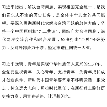
习近平指出，解决台湾问题、实现祖国完全统一，是我
们党矢志不渝的历史任务，是全体中华儿女的共同愿
望。要深入贯彻新时代党解决台湾问题的总体方略，坚
持一个中国原则和“九二共识”，团结广大台湾同胞，深
化两岸交流合作和融合发展，坚决打击“台独”分裂势
力，反对外部势力干涉，坚定推进祖国统一大业。
习近平强调，青年是实现中华民族伟大复兴的生力军。
全党要重视青年、关心青年、支持青年，为青年成长成
才创造条件。新时代中国青年要坚定不移听党话、跟党
走，树立远大志向，勇担时代重任，在新征程上跑好历
史接力赛，用青春铺路、让理想闪光。