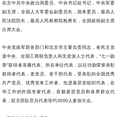
在京中共中央政治局委员、中央书记处书记，中央军委
副主席，全国人大常委会副委员长，国务委员，最高人
民法院院长，最高人民检察院检察长，全国政协副主席
出席大会。
中央党政军群各部门和北京市主要负责同志，各民主党
派中央、全国工商联负责人和无党派人士代表，“七一勋
章”获得者亲属代表、所在单位代表，以往功勋荣誉表彰
获得者代表，老党员、老干部代表，受表彰的全国优秀
共产党员、优秀党务工作者、先进基层党组织代表，在
华工作的外国专家代表，首都基层党员和各界群众代
表，驻京部队官兵代表等约3000人参加大会。