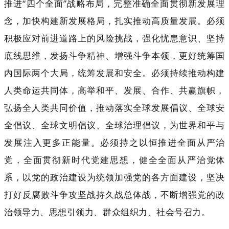
推进“四个全面”战略布局，完整准确全面贯彻新发展理
念，加快构建新发展格局，扎实推动高质量发展。必须
积极应对前进道路上的风险挑战，强化忧患意识、坚持
底线思维，发扬斗争精神、增强斗争本领，更好统筹国
内国际两个大局，统筹发展和安全。必须持续推动构建
人类命运共同体，高举和平、发展、合作、共赢旗帜，
弘扬全人类共同价值，推动落实全球发展倡议、全球安
全倡议、全球文明倡议、全球治理倡议，为世界和平与
发展注入更多正能量。必须持之以恒推进全面从严治
党，全面贯彻新时代党建思想，健全全面从严治党体
系，以党的政治建设为统领加强党的各方面建设，坚决
打好反腐败斗争攻坚战持久战总体战，不断增强党的政
治领导力、思想引领力、群众组织力、社会号召力。