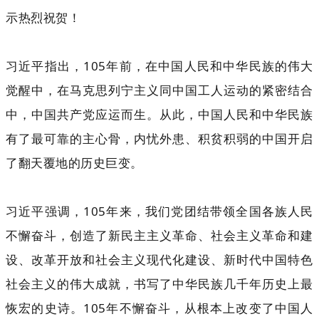
示热烈祝贺！
习近平指出，105年前，在中国人民和中华民族的伟大
觉醒中，在马克思列宁主义同中国工人运动的紧密结合
中，中国共产党应运而生。从此，中国人民和中华民族
有了最可靠的主心骨，内忧外患、积贫积弱的中国开启
了翻天覆地的历史巨变。
习近平强调，105年来，我们党团结带领全国各族人民
不懈奋斗，创造了新民主主义革命、社会主义革命和建
设、改革开放和社会主义现代化建设、新时代中国特色
社会主义的伟大成就，书写了中华民族几千年历史上最
恢宏的史诗。105年不懈奋斗，从根本上改变了中国人