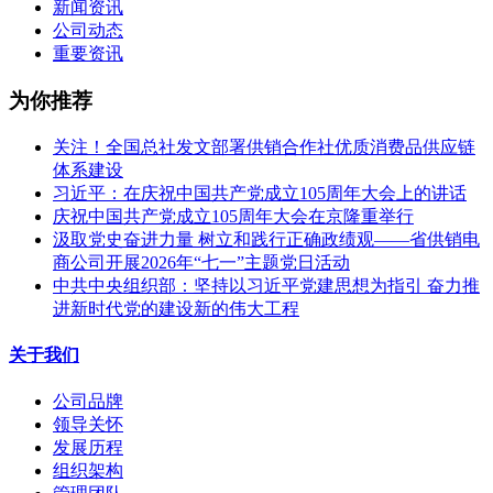
新闻资讯
公司动态
重要资讯
为你推荐
关注！全国总社发文部署供销合作社优质消费品供应链
体系建设
习近平：在庆祝中国共产党成立105周年大会上的讲话
庆祝中国共产党成立105周年大会在京隆重举行
汲取党史奋进力量 树立和践行正确政绩观——省供销电
商公司开展2026年“七一”主题党日活动
中共中央组织部：坚持以习近平党建思想为指引 奋力推
进新时代党的建设新的伟大工程
关于我们
公司品牌
领导关怀
发展历程
组织架构