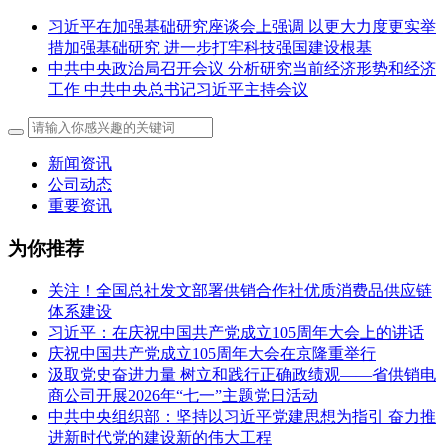
习近平在加强基础研究座谈会上强调 以更大力度更实举
措加强基础研究 进一步打牢科技强国建设根基
中共中央政治局召开会议 分析研究当前经济形势和经济
工作 中共中央总书记习近平主持会议
新闻资讯
公司动态
重要资讯
为你推荐
关注！全国总社发文部署供销合作社优质消费品供应链
体系建设
习近平：在庆祝中国共产党成立105周年大会上的讲话
庆祝中国共产党成立105周年大会在京隆重举行
汲取党史奋进力量 树立和践行正确政绩观——省供销电
商公司开展2026年“七一”主题党日活动
中共中央组织部：坚持以习近平党建思想为指引 奋力推
进新时代党的建设新的伟大工程