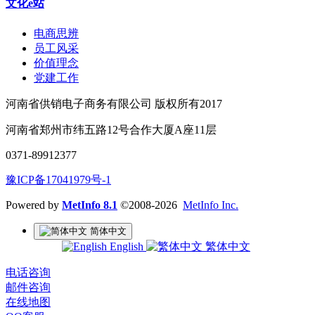
文化e站
电商思辨
员工风采
价值理念
党建工作
河南省供销电子商务有限公司 版权所有2017
河南省郑州市纬五路12号合作大厦A座11层
0371-89912377
豫ICP备17041979号-1
Powered by
MetInfo 8.1
©2008-2026
MetInfo Inc.
简体中文
English
繁体中文
电话咨询
邮件咨询
在线地图