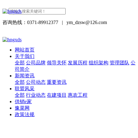
咨询热线：0371-89912377
|
ym_dzsw@126.com
网站首页
关于我们
全部
公司品牌
领导关怀
发展历程
组织架构
管理团队
公
司简介
新闻资讯
全部
公司动态
重要资讯
联盟风采
全部
行业动态
在建项目
惠农工程
供销e家
豫菜网
政策法规